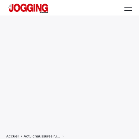
Actualités
Tests et calculateurs
Rencontres
Courses
Equipement
Entraînement
Santé
CALENDRIER
COURSES
2026
Accueil
›
Actu chaussures running
›