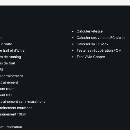
Calculer vitesse
es
Calculer ses valeurs FC cibles
ur route
Calculer sa FC Max
 trail et d'Ultra
Tester sa récupération FCM
s de running
Test VMA Cooper
s de trail
PS
d'entraînement
ntraînement
ent route
nt trail
ntraînement semi-marathons
traînement marathon
traînement 10km
 et Prévention