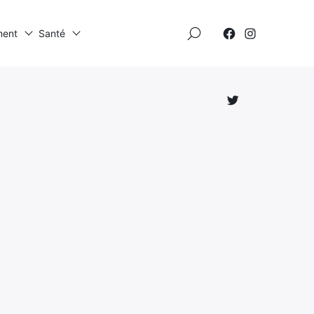
×
ment
Santé
Élément
Élément
de
de
menu
menu
Élément
de
menu