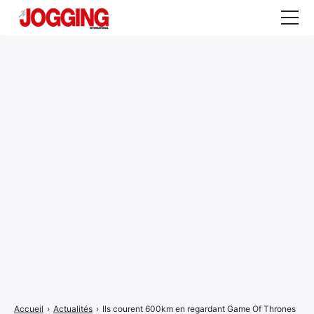
Actualités
Tests et calculateurs
Rencontres
Courses
Equipement
Entraînement
Santé
CALENDRIER
COURSES
2026
Accueil
›
Actualités
›
Ils courent 600km en regardant Game Of Thrones