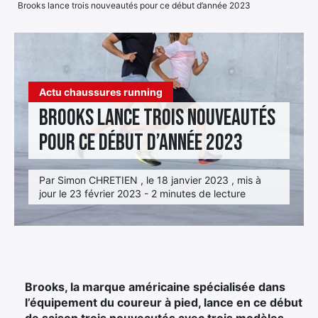
Brooks lance trois nouveautés pour ce début d’année 2023
Élément
Élément
Élément
de
de
de
menu
menu
menu
Actu chaussures running
Brooks lance trois nouveautés
pour ce début d’année 2023
Par Simon CHRETIEN , le 18 janvier 2023 , mis à
jour le 23 février 2023 - 2 minutes de lecture
Brooks, la marque américaine spécialisée dans
l’équipement du coureur à pied, lance en ce début
de saison trois nouveautés avec trois modèles