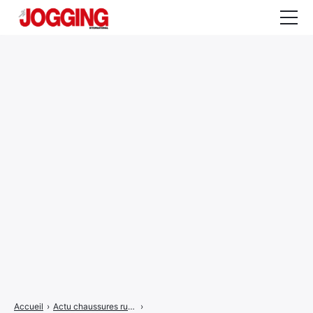
Actualités
Tests et calculateurs
Rencontres
Courses
Equipement
Entraînement
Santé
CALENDRIER
COURSES
2026
Accueil
›
Actu chaussures running
›