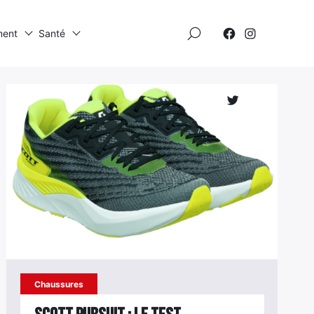
×
ment
Santé
Élément
Élément
de
de
menu
menu
Élément
de
menu
Chaussures