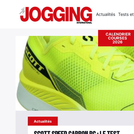
Actualités
Tests et
Accueil
›
Scott Running
CALENDRIER
COURSES
Rechercher
2026
:
Actualités