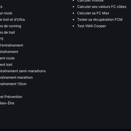
Calculer vitesse
es
Calculer ses valeurs FC cibles
ur route
Calculer sa FC Max
 trail et d'Ultra
Tester sa récupération FCM
s de running
Test VMA Cooper
s de trail
PS
d'entraînement
ntraînement
ent route
nt trail
ntraînement semi-marathons
traînement marathon
traînement 10km
 et Prévention
Bien-Être