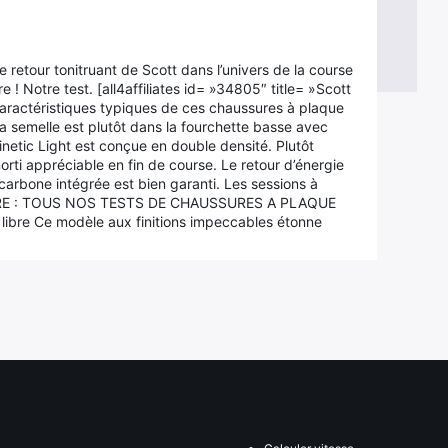
 retour tonitruant de Scott dans l’univers de la course
re ! Notre test. [all4affiliates id= »34805″ title= »Scott
aractéristiques typiques de ces chaussures à plaque
a semelle est plutôt dans la fourchette basse avec
etic Light est conçue en double densité. Plutôt
rti appréciable en fin de course. Le retour d’énergie
carbone intégrée est bien garanti. Les sessions à
 A LIRE : TOUS NOS TESTS DE CHAUSSURES A PLAQUE
libre Ce modèle aux finitions impeccables étonne