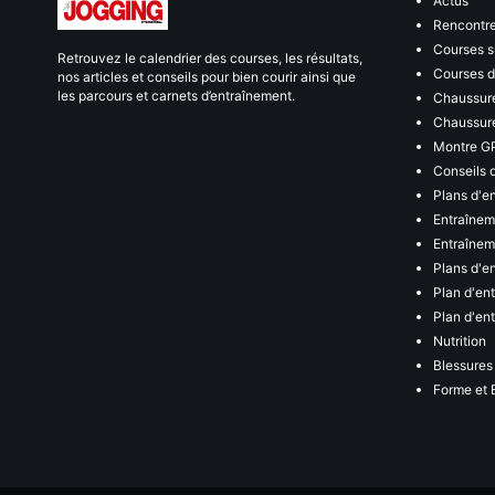
Actus
Rencontr
Courses s
Retrouvez le calendrier des courses, les résultats,
Courses de
nos articles et conseils pour bien courir ainsi que
les parcours et carnets d’entraînement.
Chaussure
Chaussure
Montre G
Conseils 
Plans d'e
Entraînem
Entraîneme
Plans d'e
Plan d'en
Plan d'en
Nutrition
Blessures
Forme et 