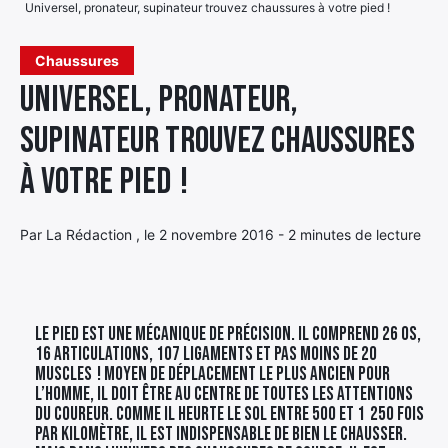
Universel, pronateur, supinateur trouvez chaussures à votre pied !
Élément
Élément
Élément
de
Chaussures
de
de
menu
Universel, pronateur,
menu
menu
supinateur trouvez chaussures
à votre pied !
Par La Rédaction , le 2 novembre 2016 - 2 minutes de lecture
Le pied est une mécanique de précision. Il comprend 26 os,
16 articulations, 107 ligaments et pas moins de 20
muscles ! Moyen de déplacement le plus ancien pour
l’homme, il doit être au centre de toutes les attentions
du coureur. Comme il heurte le sol entre 500 et 1 250 fois
par kilomètre, il est indispensable de bien le chausser.