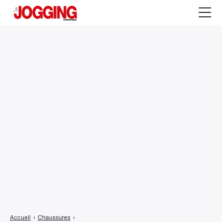
Actualités
Tests et calculateurs
Rencontres
Courses
Equipement
Entraînement
Santé
CALENDRIER
COURSES
2026
Accueil
›
Chaussures
›