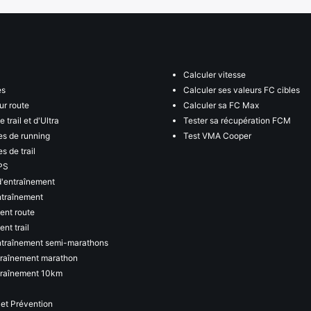
Calculer vitesse
es
Calculer ses valeurs FC cibles
ur route
Calculer sa FC Max
 trail et d'Ultra
Tester sa récupération FCM
s de running
Test VMA Cooper
s de trail
PS
d'entraînement
ntraînement
ent route
nt trail
ntraînement semi-marathons
traînement marathon
traînement 10km
 et Prévention