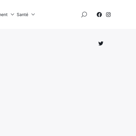
×
ment
Santé
Élément
Élément
de
de
menu
menu
Élément
de
menu