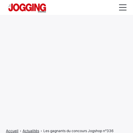
Actualités
Tests et calculateurs
Rencontres
Courses
Equipement
Entraînement
Santé
CALENDRIER
COURSES
2026
Accueil
›
Actualités
›
Les gagnants du concours Jogshop n°336