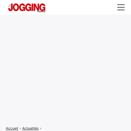
Actualités
Tests et calculateurs
Rencontres
Courses
Equipement
Entraînement
Santé
CALENDRIER
COURSES
2026
Accueil
›
Actualités
›