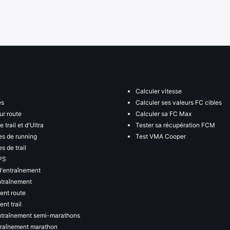
Calculer vitesse
es
Calculer ses valeurs FC cibles
ur route
Calculer sa FC Max
 trail et d'Ultra
Tester sa récupération FCM
s de running
Test VMA Cooper
s de trail
PS
d'entraînement
ntraînement
ent route
nt trail
ntraînement semi-marathons
traînement marathon