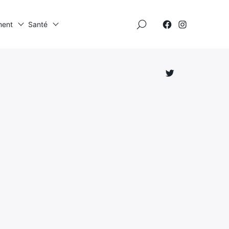
×
ment
Santé
Élément
Élément
de
de
menu
menu
Élément
de
menu