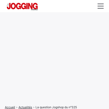
Actualités
Tests et calculateurs
Rencontres
Courses
Equipement
Entraînement
Santé
CALENDRIER
COURSES
2026
Accueil
›
Actualités
›
La question Jogshop du n°325