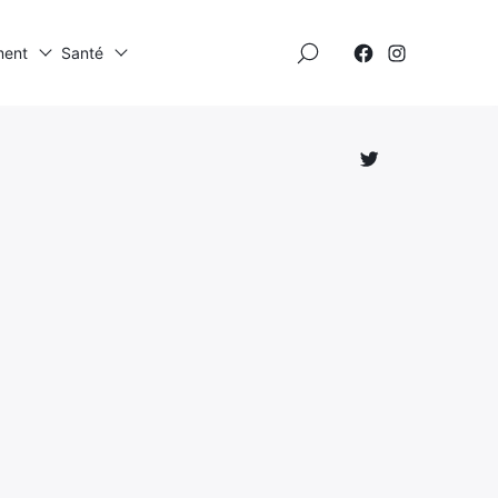
×
ment
Santé
Élément
Élément
de
de
menu
menu
Élément
de
menu