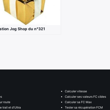
stion Jog Shop du n°321
Calculer vitesse
es
Calculer ses valeurs FC cibles
ur route
Calculer sa FC Max
 trail et d'Ultra
Tester sa récupération FCM