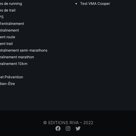
s de running
Test VMA Cooper
s de trail
PS
d'entraînement
ntraînement
ent route
nt trail
ntraînement semi-marathons
traînement marathon
traînement 10km
 et Prévention
Bien-Être
© EDITIONS RIVA – 2022
Élément
Élément
Élément
de