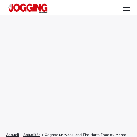
Actualités
Tests et calculateurs
Rencontres
Courses
Equipement
Entraînement
Santé
CALENDRIER
COURSES
2026
Accueil
›
Actualités
›
Gagnez un week-end The North Face au Maroc