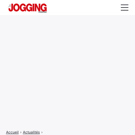
Actualités
Tests et calculateurs
Rencontres
Courses
Equipement
Entraînement
Santé
CALENDRIER
COURSES
2026
Accueil
›
Actualités
›