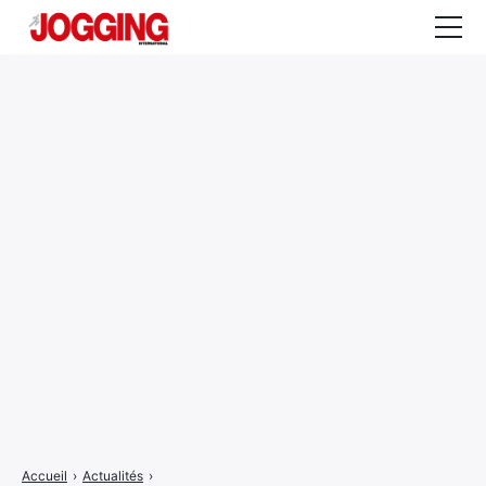
Actualités
Tests et calculateurs
Rencontres
Courses
Equipement
Entraînement
Santé
CALENDRIER
COURSES
2026
Accueil
›
Actualités
›