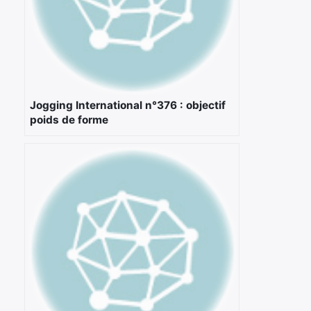
Jogging International n°376 : objectif
poids de forme
×
Rechercher
: