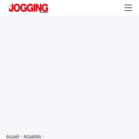
Actualités
Tests et calculateurs
Rencontres
Courses
Equipement
Entraînement
Santé
CALENDRIER
COURSES
2026
Accueil
›
Actualités
›