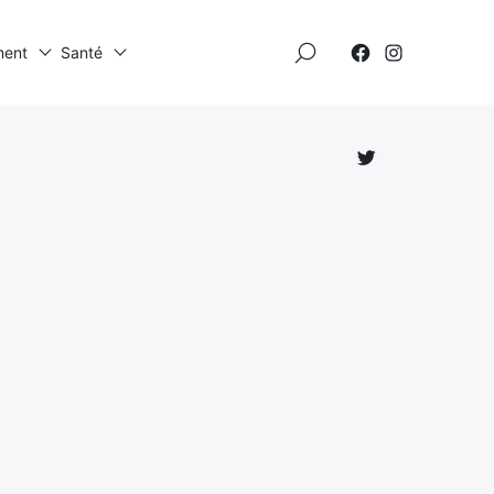
×
ment
Santé
Élément
Élément
de
de
menu
menu
Élément
de
menu