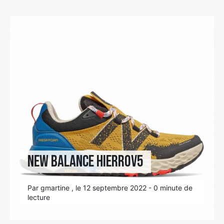
Élément
Élément
Élément
de
de
de
menu
menu
menu
NEW BALANCE HierroV5
Par gmartine , le 12 septembre 2022 - 0 minute de
lecture