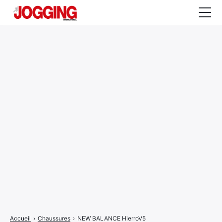
Actualités
Tests et calculateurs
Rencontres
Courses
Equipement
Entraînement
Santé
CALENDRIER
COURSES
2026
Accueil
›
Chaussures
›
NEW BALANCE HierroV5