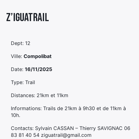
Élément
Z’iguatrail
Élément
Élément
de
de
de
menu
menu
menu
Dept: 12
Ville:
Compolibat
Date:
16/11/2025
Type: Trail
Distances: 21km et 11km
Informations: Trails de 21km à 9h30 et de 11km à
10h.
Contacts: Sylvain CASSAN – Thierry SAVIGNAC 06
83 81 40 54 ziguatrail@gmail.com