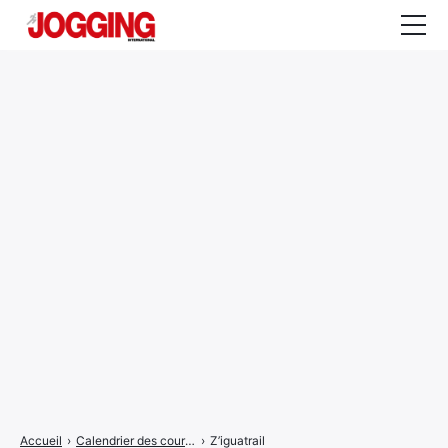
Actualités
Tests et calculateurs
Rencontres
Courses
Equipement
Entraînement
Santé
CALENDRIER
COURSES
2026
Accueil
›
Calendrier des courses
›
Z’iguatrail