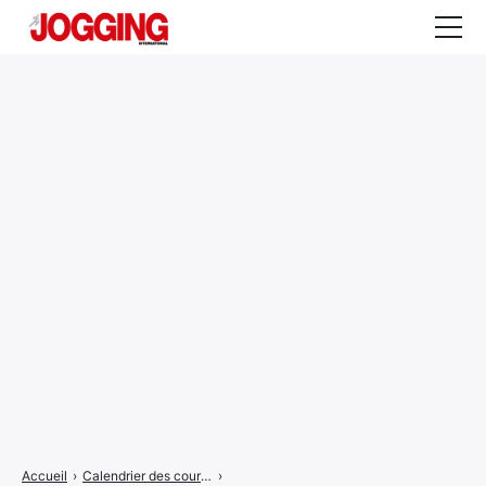
Actualités
Tests et calculateurs
Rencontres
Courses
Equipement
Entraînement
Santé
CALENDRIER
COURSES
2026
Accueil
›
Calendrier des courses
›