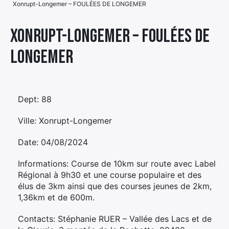
Xonrupt-Longemer – FOULÉES DE LONGEMER
Élément
Élément
Élément
de
Xonrupt-Longemer – FOULÉES DE
de
de
menu
LONGEMER
menu
menu
Dept: 88
Ville: Xonrupt-Longemer
Date: 04/08/2024
Informations: Course de 10km sur route avec Label
Régional à 9h30 et une course populaire et des
élus de 3km ainsi que des courses jeunes de 2km,
1,36km et de 600m.
Contacts: Stéphanie RUER – Vallée des Lacs et de