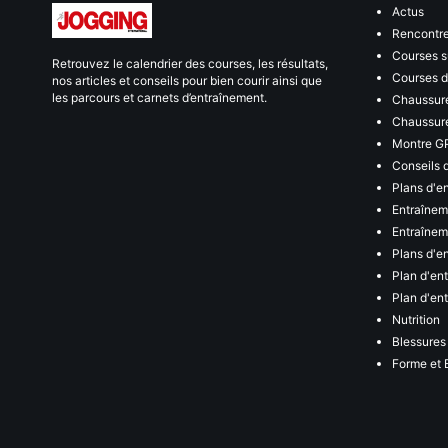
Actus
Rencontr
Courses s
Retrouvez le calendrier des courses, les résultats,
Courses de
nos articles et conseils pour bien courir ainsi que
les parcours et carnets d’entraînement.
Chaussure
Chaussure
Montre G
Conseils 
Plans d'e
Entraînem
Entraîneme
Plans d'e
Plan d'en
Plan d'en
Nutrition
Blessures
Forme et 