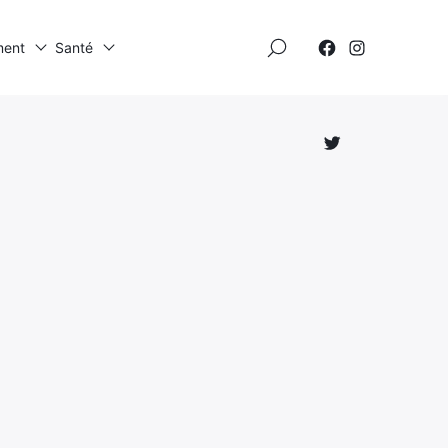
×
ment
Santé
Élément
Élément
de
de
menu
menu
Élément
de
menu