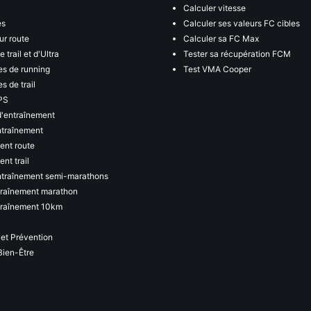
Calculer vitesse
es
Calculer ses valeurs FC cibles
ur route
Calculer sa FC Max
 trail et d'Ultra
Tester sa récupération FCM
s de running
Test VMA Cooper
s de trail
PS
d'entraînement
ntraînement
ent route
nt trail
ntraînement semi-marathons
traînement marathon
traînement 10km
 et Prévention
Bien-Être