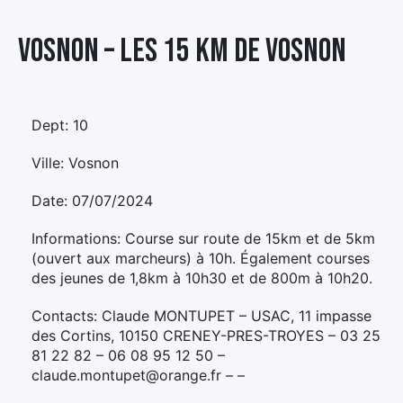
Élément
Vosnon – LES 15 KM DE VOSNON
Élément
Élément
de
de
de
menu
menu
menu
Dept: 10
Ville: Vosnon
Date: 07/07/2024
Informations: Course sur route de 15km et de 5km
(ouvert aux marcheurs) à 10h. Également courses
des jeunes de 1,8km à 10h30 et de 800m à 10h20.
Contacts: Claude MONTUPET – USAC, 11 impasse
des Cortins, 10150 CRENEY-PRES-TROYES – 03 25
81 22 82 – 06 08 95 12 50 –
claude.montupet@orange.fr – –