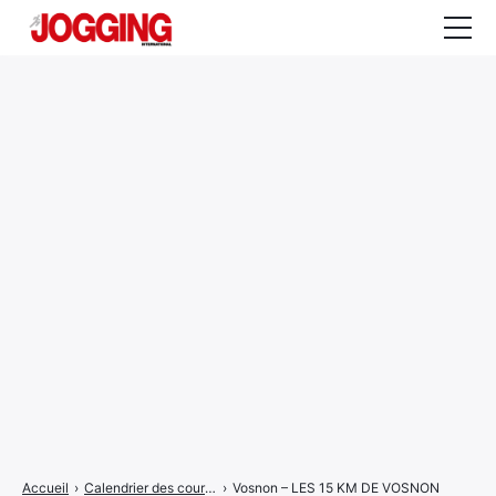
Actualités
Tests et calculateurs
Rencontres
Courses
Equipement
Entraînement
Santé
CALENDRIER
COURSES
2026
Accueil
›
Calendrier des courses
›
Vosnon – LES 15 KM DE VOSNON