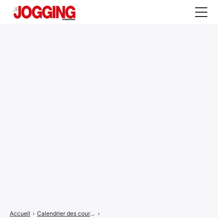
Actualités
Tests et calculateurs
Rencontres
Courses
Equipement
Entraînement
Santé
CALENDRIER
COURSES
2026
Accueil
›
Calendrier des courses
›