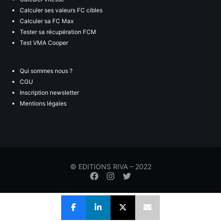
Calculer ses valeurs FC cibles
Calculer sa FC Max
Tester sa récupération FCM
Test VMA Cooper
Qui sommes nous ?
CGU
Inscription newsletter
Mentions légales
© EDITIONS RIVA – 2022
Élément
Élément
Élément
de
de
de
menu
menu
menu