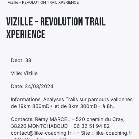
Vizille – REVOLUTION TRAIL XPERIENCE
Élément
Élément
Élément
de
Vizille – REVOLUTION TRAIL
de
de
menu
XPERIENCE
menu
menu
Dept: 38
Ville: Vizille
Date: 24/03/2024
Informations: Analyses Trails sur parcours vallonnés
de 19km 850mD+ et de 8km 300mD+ à 8h.
Contacts: Rémy MARCEL – 520 chemin du Cray,
38220 MONTCHABOUD – 06 32 51 94 82 –
contact@liike-coaching.fr – – Site : liike-coaching.fr