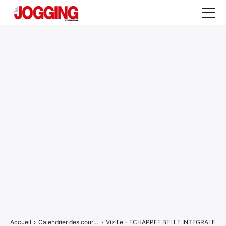
Actualités
Tests et calculateurs
Rencontres
Courses
Equipement
Entraînement
Santé
CALENDRIER
COURSES
2026
Accueil
›
Calendrier des courses
›
Vizille – ECHAPPEE BELLE INTEGRALE