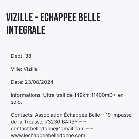
Élément
Vizille – ECHAPPEE BELLE
Élément
Élément
de
de
de
menu
INTEGRALE
menu
menu
Dept: 38
Ville: Vizille
Date: 23/08/2024
Informations: Ultra trail de 149km 11400mD+ en
solo.
Contacts: Association Échappée Belle – 19 impasse
de la Trousse, 73230 BARBY – –
contact.belledonne@gmail.com – –
www.lechappeebelledonne.com