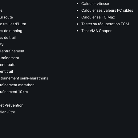
Calculer vitesse
es
Calculer ses valeurs FC cibles
ur route
Calculer sa FC Max
 trail et d'Ultra
Tester sa récupération FCM
s de running
Test VMA Cooper
s de trail
PS
d'entraînement
ntraînement
ent route
nt trail
ntraînement semi-marathons
traînement marathon
traînement 10km
 et Prévention
Bien-Être