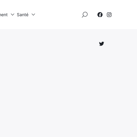
×
ment
Santé
Élément
Élément
de
de
menu
menu
Élément
de
menu