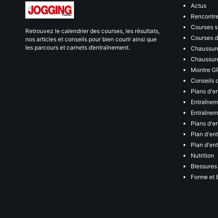
Actus
Rencontr
Courses s
Retrouvez le calendrier des courses, les résultats,
Courses de
nos articles et conseils pour bien courir ainsi que
les parcours et carnets d’entraînement.
Chaussure
Chaussure
Montre G
Conseils 
Plans d'e
Entraînem
Entraîneme
Plans d'e
Plan d'en
Plan d'en
Nutrition
Blessures
Forme et 