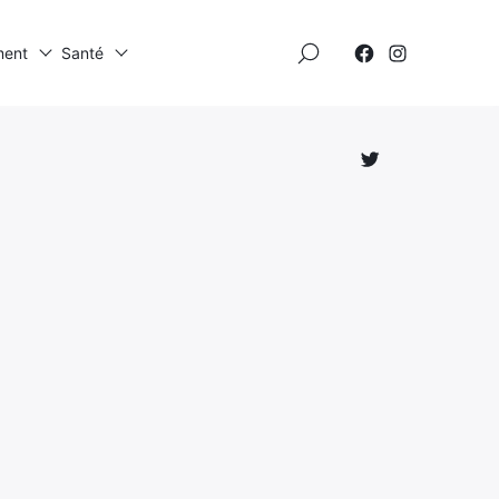
×
ment
Santé
Élément
Élément
de
de
menu
menu
Élément
de
menu