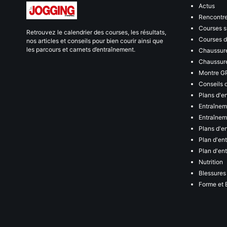
Actus
Rencontr
Courses s
Retrouvez le calendrier des courses, les résultats,
Courses de
nos articles et conseils pour bien courir ainsi que
les parcours et carnets d’entraînement.
Chaussure
Chaussure
Montre G
Conseils 
Plans d'e
Entraînem
Entraîneme
Plans d'e
Plan d'en
Plan d'en
Nutrition
Blessures
Forme et 