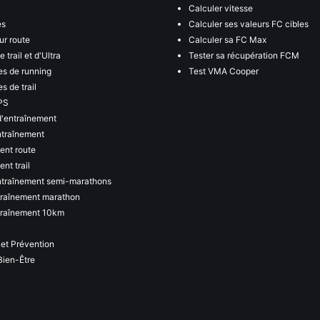
Calculer vitesse
es
Calculer ses valeurs FC cibles
ur route
Calculer sa FC Max
 trail et d'Ultra
Tester sa récupération FCM
s de running
Test VMA Cooper
s de trail
PS
d'entraînement
ntraînement
ent route
nt trail
ntraînement semi-marathons
traînement marathon
traînement 10km
 et Prévention
Bien-Être