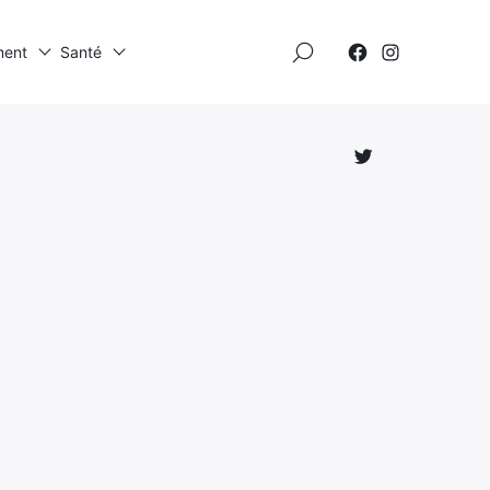
×
ment
Santé
Élément
Élément
de
de
menu
menu
Élément
de
menu