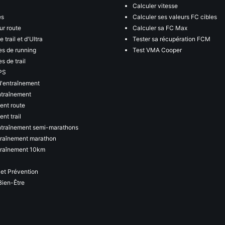
Calculer vitesse
es
Calculer ses valeurs FC cibles
ur route
Calculer sa FC Max
 trail et d'Ultra
Tester sa récupération FCM
s de running
Test VMA Cooper
s de trail
PS
d'entraînement
ntraînement
ent route
nt trail
ntraînement semi-marathons
traînement marathon
traînement 10km
 et Prévention
Bien-Être