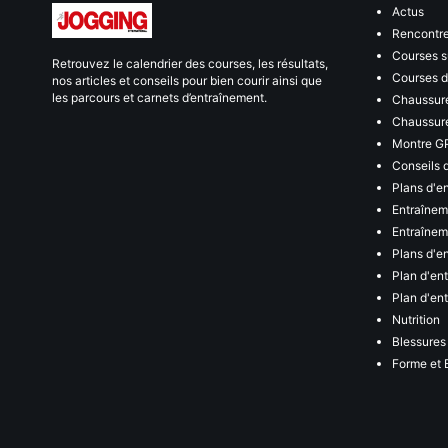
Actus
Rencontr
Courses s
Retrouvez le calendrier des courses, les résultats,
Courses de
nos articles et conseils pour bien courir ainsi que
les parcours et carnets d’entraînement.
Chaussure
Chaussure
Montre G
Conseils 
Plans d'e
Entraînem
Entraîneme
Plans d'e
Plan d'en
Plan d'en
Nutrition
Blessures
Forme et 