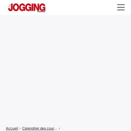
Actualités
Tests et calculateurs
Rencontres
Courses
Equipement
Entraînement
Santé
CALENDRIER
COURSES
2026
Accueil
›
Calendrier des courses
›