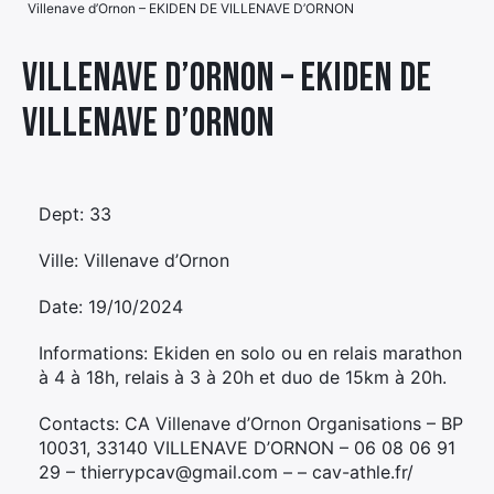
Villenave d’Ornon – EKIDEN DE VILLENAVE D’ORNON
Élément
Élément
Élément
de
Villenave d’Ornon – EKIDEN DE
de
de
menu
VILLENAVE D’ORNON
menu
menu
Dept: 33
Ville: Villenave d’Ornon
Date: 19/10/2024
Informations: Ekiden en solo ou en relais marathon
à 4 à 18h, relais à 3 à 20h et duo de 15km à 20h.
Contacts: CA Villenave d’Ornon Organisations – BP
10031, 33140 VILLENAVE D’ORNON – 06 08 06 91
29 – thierrypcav@gmail.com – – cav-athle.fr/