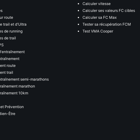
Calculer vitesse
es
Calculer ses valeurs FC cibles
ur route
Calculer sa FC Max
 trail et d'Ultra
Tester sa récupération FCM
s de running
Test VMA Cooper
s de trail
PS
d'entraînement
ntraînement
ent route
nt trail
ntraînement semi-marathons
traînement marathon
traînement 10km
 et Prévention
Bien-Être