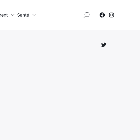
×
ment
Santé
Élément
Élément
de
de
menu
menu
Élément
de
menu