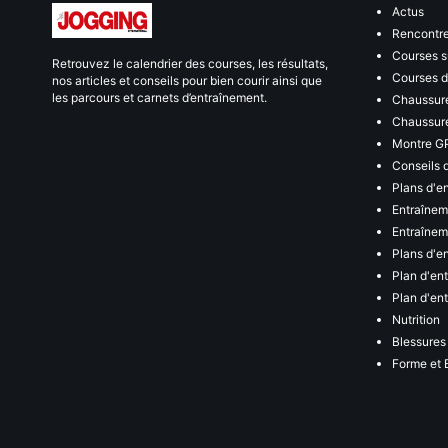
Actus
Rencontr
Courses s
Retrouvez le calendrier des courses, les résultats,
Courses de
nos articles et conseils pour bien courir ainsi que
les parcours et carnets d’entraînement.
Chaussure
Chaussure
Montre G
Conseils 
Plans d'e
Entraînem
Entraîneme
Plans d'e
Plan d'en
Plan d'en
Nutrition
Blessures
Forme et 