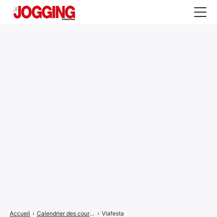
Actualités
Tests et calculateurs
Rencontres
Courses
Equipement
Entraînement
Santé
CALENDRIER
COURSES
2026
Accueil
›
Calendrier des courses
›
Viafesta