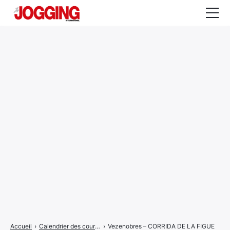
Actualités
Tests et calculateurs
Rencontres
Courses
Equipement
Entraînement
Santé
CALENDRIER
COURSES
2026
Accueil
›
Calendrier des courses
›
Vezenobres – CORRIDA DE LA FIGUE