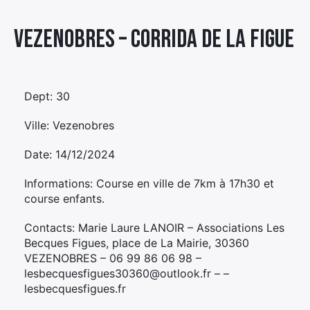
Élément
Vezenobres – CORRIDA DE LA FIGUE
Élément
Élément
de
de
de
menu
menu
menu
Dept: 30
Ville: Vezenobres
Date: 14/12/2024
Informations: Course en ville de 7km à 17h30 et
course enfants.
Contacts: Marie Laure LANOIR – Associations Les
Becques Figues, place de La Mairie, 30360
VEZENOBRES – 06 99 86 06 98 –
lesbecquesfigues30360@outlook.fr – –
lesbecquesfigues.fr