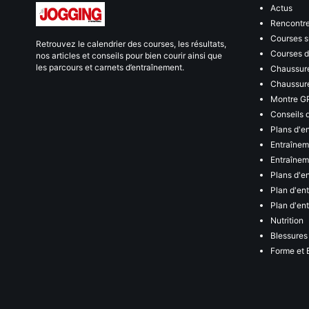
Actus
Rencontr
Courses s
Retrouvez le calendrier des courses, les résultats,
Courses de
nos articles et conseils pour bien courir ainsi que
les parcours et carnets d’entraînement.
Chaussure
Chaussure
Montre G
Conseils 
Plans d'e
Entraînem
Entraîneme
Plans d'e
Plan d'en
Plan d'en
Nutrition
Blessures
Forme et 