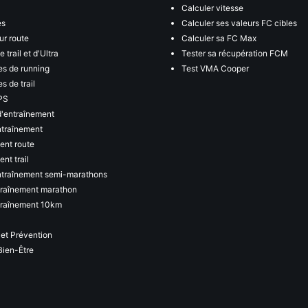
Calculer vitesse
es
Calculer ses valeurs FC cibles
ur route
Calculer sa FC Max
 trail et d'Ultra
Tester sa récupération FCM
s de running
Test VMA Cooper
s de trail
PS
d'entraînement
ntraînement
ent route
nt trail
ntraînement semi-marathons
traînement marathon
traînement 10km
 et Prévention
Bien-Être