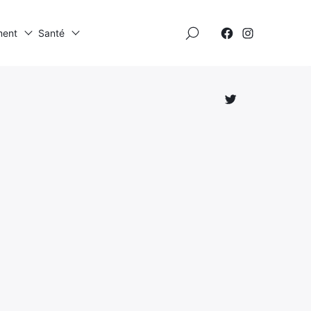
×
ment
Santé
Élément
Élément
de
de
menu
menu
Élément
de
menu