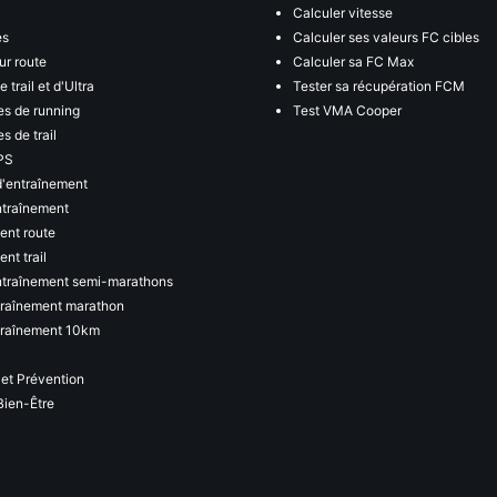
Calculer vitesse
es
Calculer ses valeurs FC cibles
ur route
Calculer sa FC Max
 trail et d'Ultra
Tester sa récupération FCM
s de running
Test VMA Cooper
s de trail
PS
d'entraînement
ntraînement
ent route
nt trail
ntraînement semi-marathons
traînement marathon
traînement 10km
 et Prévention
Bien-Être