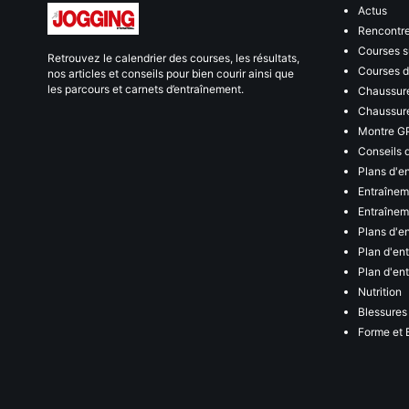
Actus
Rencontr
Courses s
Retrouvez le calendrier des courses, les résultats,
Courses de
nos articles et conseils pour bien courir ainsi que
les parcours et carnets d’entraînement.
Chaussure
Chaussure
Montre G
Conseils 
Plans d'e
Entraînem
Entraîneme
Plans d'e
Plan d'en
Plan d'en
Nutrition
Blessures
Forme et 