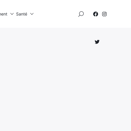
×
ment
Santé
Élément
Élément
de
de
menu
menu
Élément
de
menu