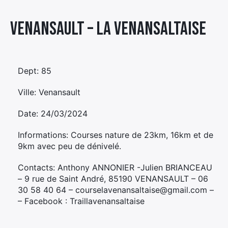
Élément
Venansault – LA VENANSALTAISE
Élément
Élément
de
de
de
menu
menu
menu
Dept: 85
Ville: Venansault
Date: 24/03/2024
Informations: Courses nature de 23km, 16km et de
9km avec peu de dénivelé.
Contacts: Anthony ANNONIER -Julien BRIANCEAU
– 9 rue de Saint André, 85190 VENANSAULT – 06
30 58 40 64 – courselavenansaltaise@gmail.com –
– Facebook : Traillavenansaltaise