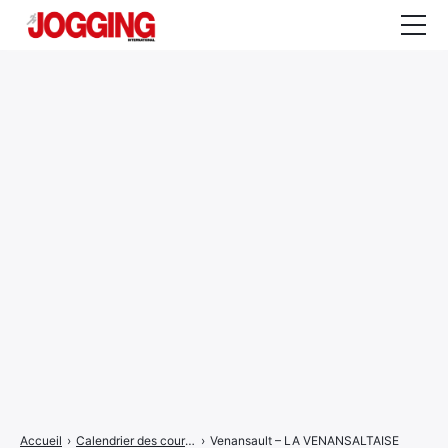
Actualités
Tests et calculateurs
Rencontres
Courses
Equipement
Entraînement
Santé
CALENDRIER
COURSES
2026
Accueil
›
Calendrier des courses
›
Venansault – LA VENANSALTAISE