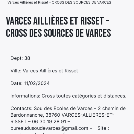
Varces Aillières et Risset – CROSS DES SOURCES DE VARCES
Élément
Élément
Élément
de
Varces Aillières et Risset –
de
de
menu
CROSS DES SOURCES DE VARCES
menu
menu
Dept: 38
Ville: Varces Aillières et Risset
Date: 11/02/2024
Informations: Cross toutes catégories et distances.
Contacts: Sou des Ecoles de Varces – 2 chemin de
Bardonnanche, 38760 VARCES-ALLIERES-ET-
RISSET – 06 30 19 28 91 –
bureaudusoudevarces@gmail.com – – Site :