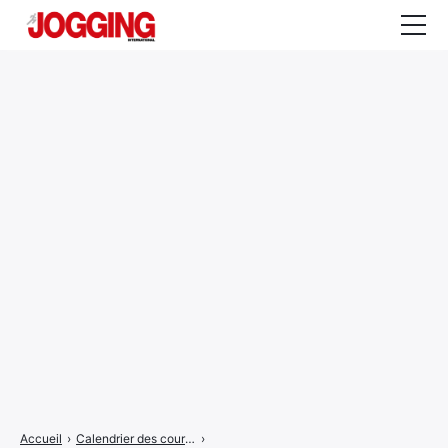
Actualités
Tests et calculateurs
Rencontres
Courses
Equipement
Entraînement
Santé
CALENDRIER
COURSES
2026
Accueil
›
Calendrier des courses
›