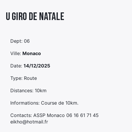
Élément
U Giro De Natale
Élément
Élément
de
de
de
menu
menu
menu
Dept: 06
Ville:
Monaco
Date:
14/12/2025
Type: Route
Distances: 10km
Informations: Course de 10km.
Contacts: ASSP Monaco 06 16 61 71 45
eikho@hotmail.fr