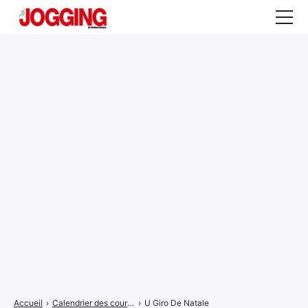
Actualités
Tests et calculateurs
Rencontres
Courses
Equipement
Entraînement
Santé
CALENDRIER
COURSES
2026
Accueil
›
Calendrier des courses
›
U Giro De Natale