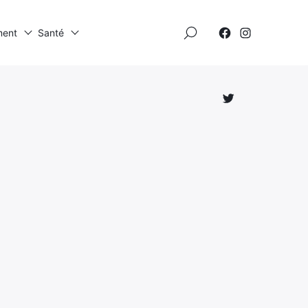
×
ment
Santé
Élément
Élément
de
de
menu
menu
Élément
de
menu