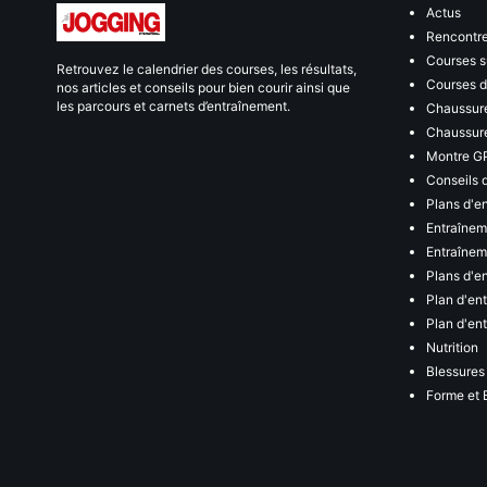
Actus
Rencontr
Courses s
Retrouvez le calendrier des courses, les résultats,
Courses de
nos articles et conseils pour bien courir ainsi que
les parcours et carnets d’entraînement.
Chaussure
Chaussure
Montre G
Conseils 
Plans d'e
Entraînem
Entraîneme
Plans d'e
Plan d'en
Plan d'en
Nutrition
Blessures
Forme et 