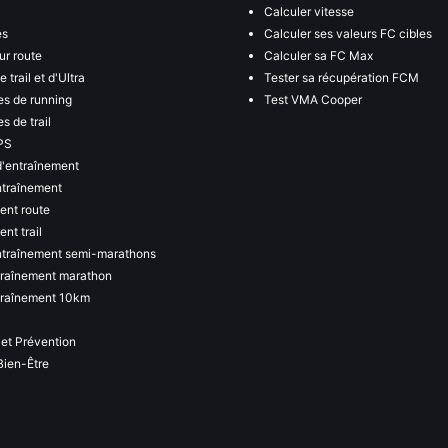
Calculer vitesse
es
Calculer ses valeurs FC cibles
ur route
Calculer sa FC Max
 trail et d'Ultra
Tester sa récupération FCM
s de running
Test VMA Cooper
s de trail
PS
d'entraînement
ntraînement
ent route
nt trail
ntraînement semi-marathons
traînement marathon
traînement 10km
 et Prévention
Bien-Être