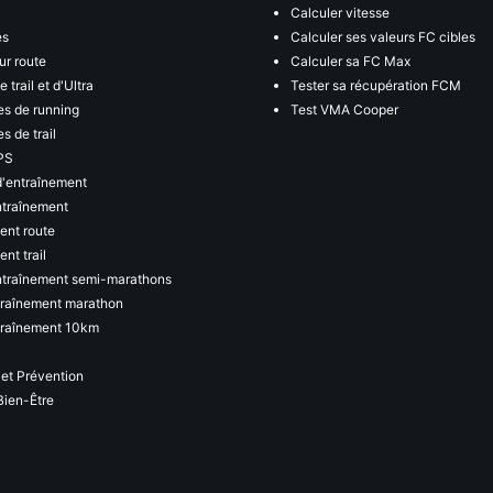
Calculer vitesse
es
Calculer ses valeurs FC cibles
ur route
Calculer sa FC Max
 trail et d'Ultra
Tester sa récupération FCM
s de running
Test VMA Cooper
s de trail
PS
d'entraînement
ntraînement
ent route
nt trail
ntraînement semi-marathons
traînement marathon
traînement 10km
 et Prévention
Bien-Être