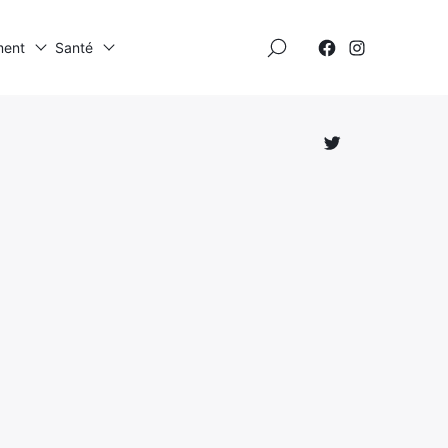
×
ment
Santé
Élément
Élément
de
de
menu
menu
Élément
de
menu