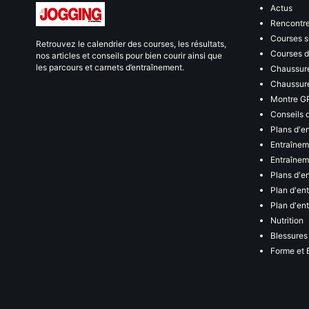
Actus
Rencontr
Courses s
Retrouvez le calendrier des courses, les résultats,
Courses de
nos articles et conseils pour bien courir ainsi que
les parcours et carnets d’entraînement.
Chaussure
Chaussure
Montre G
Conseils 
Plans d'e
Entraînem
Entraîneme
Plans d'e
Plan d'en
Plan d'en
Nutrition
Blessures
Forme et 