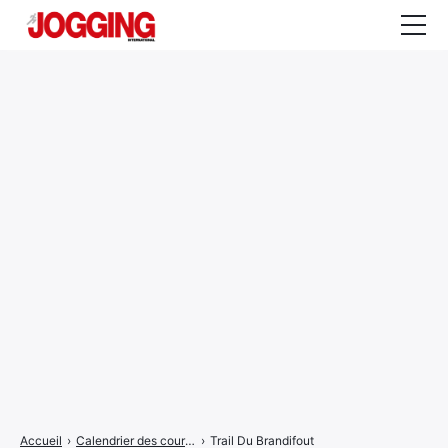
Actualités
Tests et calculateurs
Rencontres
Courses
Equipement
Entraînement
Santé
CALENDRIER
COURSES
2026
Accueil
›
Calendrier des courses
›
Trail Du Brandifout