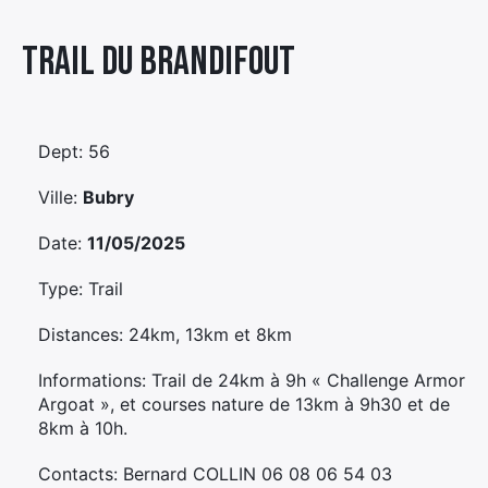
Élément
Trail Du Brandifout
Élément
Élément
de
de
de
menu
menu
menu
Dept: 56
Ville:
Bubry
Date:
11/05/2025
Type: Trail
Distances: 24km, 13km et 8km
Informations: Trail de 24km à 9h « Challenge Armor
Argoat », et courses nature de 13km à 9h30 et de
8km à 10h.
Contacts: Bernard COLLIN 06 08 06 54 03