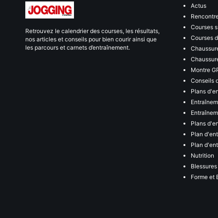
Actus
Rencontr
Courses s
Retrouvez le calendrier des courses, les résultats,
Courses de
nos articles et conseils pour bien courir ainsi que
les parcours et carnets d’entraînement.
Chaussure
Chaussure
Montre G
Conseils 
Plans d'e
Entraînem
Entraîneme
Plans d'e
Plan d'en
Plan d'en
Nutrition
Blessures
Forme et 