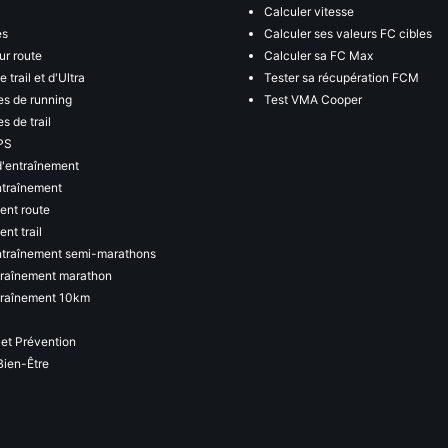
Calculer vitesse
es
Calculer ses valeurs FC cibles
ur route
Calculer sa FC Max
 trail et d'Ultra
Tester sa récupération FCM
s de running
Test VMA Cooper
s de trail
PS
d'entraînement
ntraînement
ent route
nt trail
ntraînement semi-marathons
traînement marathon
traînement 10km
 et Prévention
Bien-Être