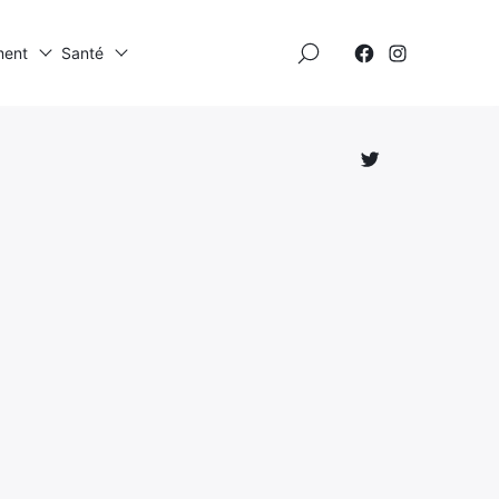
×
ment
Santé
Élément
Élément
de
de
menu
menu
Élément
de
menu