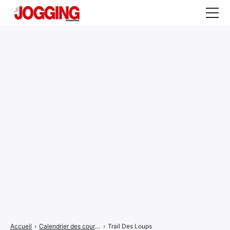
Actualités
Tests et calculateurs
Rencontres
Courses
Equipement
Entraînement
Santé
CALENDRIER
COURSES
2026
Accueil
›
Calendrier des courses
›
Trail Des Loups