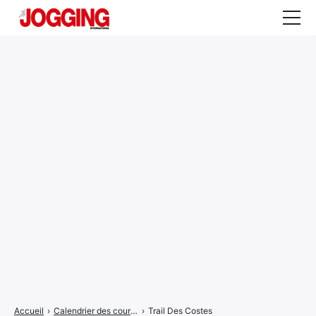
Actualités
Tests et calculateurs
Rencontres
Courses
Equipement
Entraînement
Santé
CALENDRIER
COURSES
2026
Accueil
›
Calendrier des courses
›
Trail Des Costes