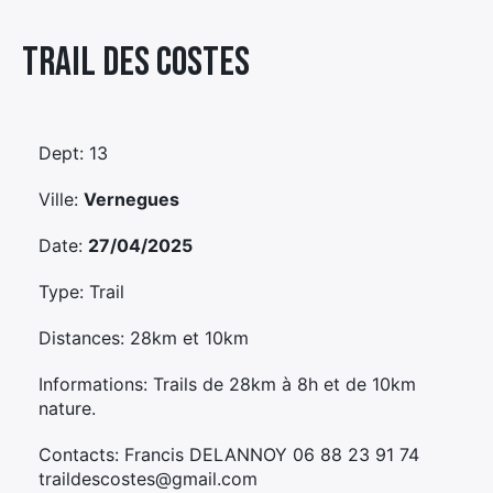
Élément
Trail Des Costes
Élément
Élément
de
de
de
menu
menu
menu
Dept: 13
Ville:
Vernegues
Date:
27/04/2025
Type: Trail
Distances: 28km et 10km
Informations: Trails de 28km à 8h et de 10km
nature.
Contacts: Francis DELANNOY 06 88 23 91 74
traildescostes@gmail.com