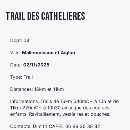
Élément
Trail Des Cathelieres
Élément
Élément
de
de
de
menu
menu
menu
Dept: 04
Ville:
Mallemoisson et Aiglun
Date:
02/11/2025
Type: Trail
Distances: 16km et 11km
Informations: Trails de 16km 540mD+ à 10h et de
11km 220mD+ à 10h30 ainsi que des courses
enfants. Ravitaillement, vestiaires et douches.
Contacts: Dimitri CAPEL 06 89 26 38 82