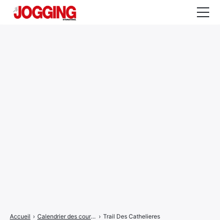
Actualités
Tests et calculateurs
Rencontres
Courses
Equipement
Entraînement
Santé
CALENDRIER
COURSES
2026
Accueil
›
Calendrier des courses
›
Trail Des Cathelieres