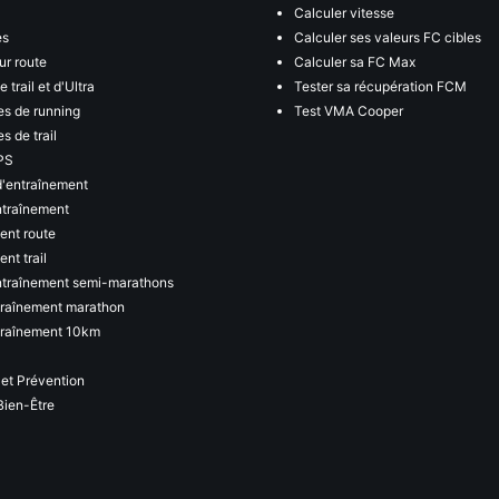
Calculer vitesse
es
Calculer ses valeurs FC cibles
ur route
Calculer sa FC Max
 trail et d'Ultra
Tester sa récupération FCM
s de running
Test VMA Cooper
s de trail
PS
d'entraînement
ntraînement
ent route
nt trail
ntraînement semi-marathons
traînement marathon
traînement 10km
 et Prévention
Bien-Être