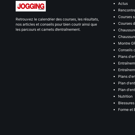
Actus
Rencontr
Courses s
Retrouvez le calendrier des courses, les résultats,
Courses de
nos articles et conseils pour bien courir ainsi que
les parcours et carnets d’entraînement.
Chaussure
Chaussure
Montre G
Conseils 
Plans d'e
Entraînem
Entraîneme
Plans d'e
Plan d'en
Plan d'en
Nutrition
Blessures
Forme et 