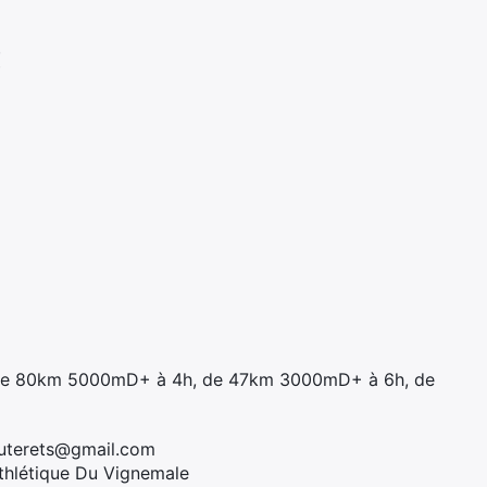
s
ers de 80km 5000mD+ à 4h, de 47km 3000mD+ à 6h, de
auterets@gmail.com
thlétique Du Vignemale