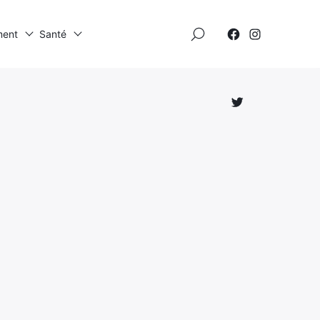
×
ment
Santé
Élément
Élément
de
de
menu
menu
Élément
de
menu