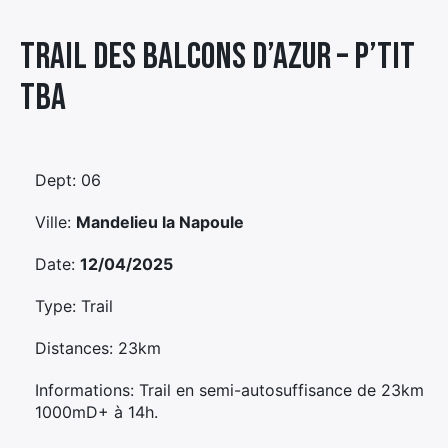
Élément
Trail Des Balcons D’azur – P’tit
Élément
Élément
de
de
de
menu
Tba
menu
menu
Dept: 06
Ville:
Mandelieu la Napoule
Date:
12/04/2025
Type: Trail
Distances: 23km
Informations: Trail en semi-autosuffisance de 23km
1000mD+ à 14h.