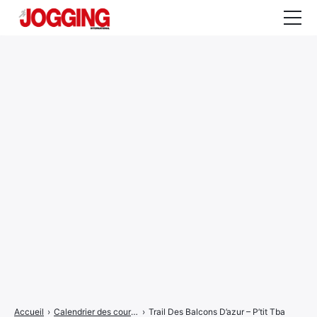
Actualités
Tests et calculateurs
Rencontres
Courses
Equipement
Entraînement
Santé
CALENDRIER
COURSES
2026
Accueil
›
Calendrier des courses
›
Trail Des Balcons D’azur – P’tit Tba