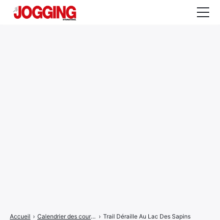
Actualités
Tests et calculateurs
Rencontres
Courses
Equipement
Entraînement
Santé
CALENDRIER
COURSES
2026
Accueil
›
Calendrier des courses
›
Trail Déraille Au Lac Des Sapins