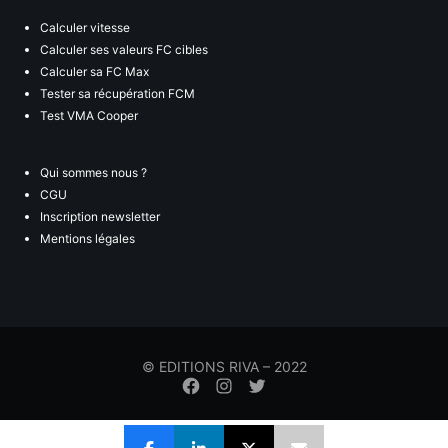
Calculer vitesse
Calculer ses valeurs FC cibles
Calculer sa FC Max
Tester sa récupération FCM
Test VMA Cooper
Qui sommes nous ?
CGU
Inscription newsletter
Mentions légales
© EDITIONS RIVA – 2022
Élément
Élément
Élément
de
de
de
menu
menu
menu