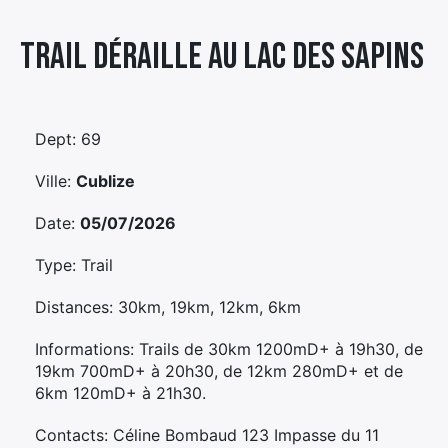
Élément
Trail Déraille Au Lac Des Sapins
Élément
Élément
de
de
de
menu
menu
menu
Dept: 69
Ville:
Cublize
Date:
05/07/2026
Type: Trail
Distances: 30km, 19km, 12km, 6km
Informations: Trails de 30km 1200mD+ à 19h30, de
19km 700mD+ à 20h30, de 12km 280mD+ et de
6km 120mD+ à 21h30.
Contacts: Céline Bombaud 123 Impasse du 11