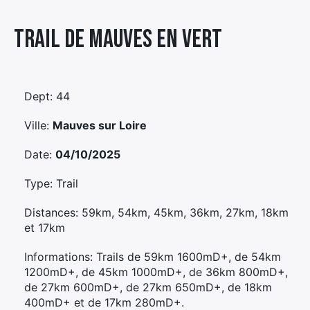
Élément
Trail De Mauves En Vert
Élément
Élément
de
de
de
menu
menu
menu
Dept: 44
Ville:
Mauves sur Loire
Date:
04/10/2025
Type: Trail
Distances: 59km, 54km, 45km, 36km, 27km, 18km
et 17km
Informations: Trails de 59km 1600mD+, de 54km
1200mD+, de 45km 1000mD+, de 36km 800mD+,
de 27km 600mD+, de 27km 650mD+, de 18km
400mD+ et de 17km 280mD+.