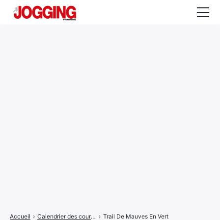
Actualités
Tests et calculateurs
Rencontres
Courses
Equipement
Entraînement
Santé
CALENDRIER
COURSES
2026
Accueil
›
Calendrier des courses
›
Trail De Mauves En Vert