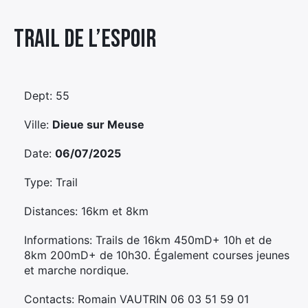
Élément
Trail De L’espoir
Élément
Élément
de
de
de
menu
menu
menu
Dept: 55
Ville:
Dieue sur Meuse
Date:
06/07/2025
Type: Trail
Distances: 16km et 8km
Informations: Trails de 16km 450mD+ 10h et de
8km 200mD+ de 10h30. Également courses jeunes
et marche nordique.
Contacts: Romain VAUTRIN 06 03 51 59 01