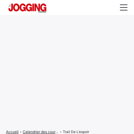
Actualités
Tests et calculateurs
Rencontres
Courses
Equipement
Entraînement
Santé
CALENDRIER
COURSES
2026
Accueil
›
Calendrier des courses
›
Trail De L’espoir