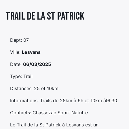
Élément
Trail De La St Patrick
Élément
Élément
de
de
de
menu
menu
menu
Dept: 07
Ville:
Lesvans
Date:
06/03/2025
Type: Trail
Distances: 25 et 10km
Informations: Trails de 25km à 9h et 10km à9h30.
Contacts: Chassezac Sport Natutre
Le Trail de la St Patrick à Lesvans est un