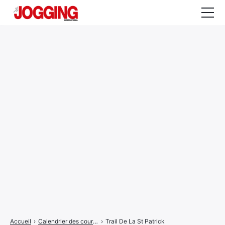
Actualités
Tests et calculateurs
Rencontres
Courses
Equipement
Entraînement
Santé
CALENDRIER
COURSES
2026
Accueil
›
Calendrier des courses
›
Trail De La St Patrick