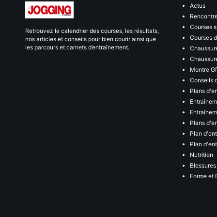
Actus
Rencontr
Courses s
Retrouvez le calendrier des courses, les résultats,
Courses de
nos articles et conseils pour bien courir ainsi que
les parcours et carnets d’entraînement.
Chaussure
Chaussure
Montre G
Conseils 
Plans d'e
Entraînem
Entraîneme
Plans d'e
Plan d'en
Plan d'en
Nutrition
Blessures
Forme et 