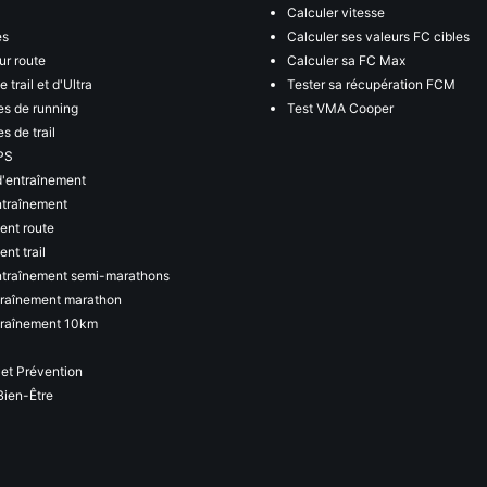
Calculer vitesse
es
Calculer ses valeurs FC cibles
ur route
Calculer sa FC Max
 trail et d'Ultra
Tester sa récupération FCM
s de running
Test VMA Cooper
s de trail
PS
d'entraînement
ntraînement
ent route
nt trail
ntraînement semi-marathons
traînement marathon
traînement 10km
 et Prévention
Bien-Être