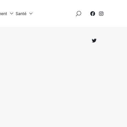
×
ment
Santé
Élément
Élément
de
de
menu
menu
Élément
de
menu